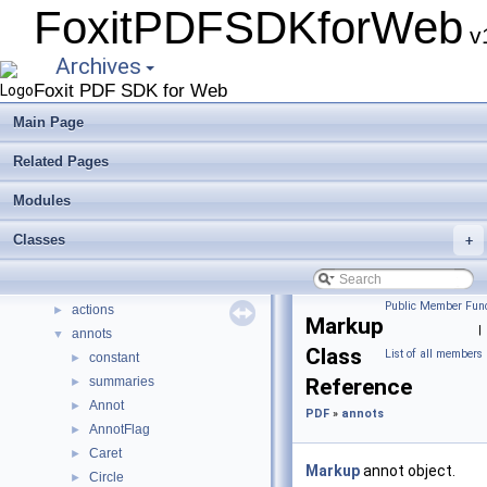
FoxitPDFSDKforWeb
v1
FoxitPDFSDKforWeb
▼
Archives
Overview
Foxit PDF SDK for Web
COPYRIGHT
REDISTRIBUTION
Main Page
Deprecated List
Related Pages
Modules
▼
UIExtension
►
Modules
PDFViewCtrl
►
PDF
Classes
▼
+
coordinates
►
util
►
Public Member Func
actions
►
Markup
|
annots
▼
Class
List of all members
constant
►
summaries
Reference
►
Annot
►
PDF
»
annots
AnnotFlag
►
Caret
►
Markup
annot object.
Circle
►