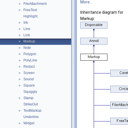
More...
FileAttachment
►
FreeText
►
Inheritance diagram for
Highlight
Markup:
Ink
►
Line
►
Link
►
Markup
►
Note
►
Polygon
►
PolyLine
►
Redact
►
Screen
►
Sound
►
Square
►
Squiggly
Stamp
►
StrikeOut
TextMarkup
►
Underline
Widget
►